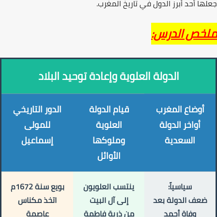
ها أحد أبرز الدول في تاريخ المغرب.
خص الدرس:
الدولة العلوية وإعادة توحيد البلاد
أوضاع المغرب
قيام الدولة
الدور التاريخي
أواخر الدولة
العلوية
للمولى
السعدية
وملوكها
إسماعيل
الأوائل
سياسياً:
ينتسب العلويون
بويع سنة 1672م
ضعف الدولة بعد
إلى آل البيت
اتخذ مكناس
وفاة أحمد
من ذرية فاطمة
عاصمة