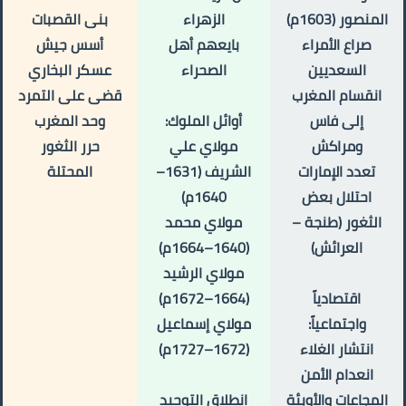
المنصور (1603م)
الزهراء
بنى القصبات
صراع الأمراء
بايعهم أهل
أسس جيش
السعديين
الصحراء
عسكر البخاري
انقسام المغرب
قضى على التمرد
إلى فاس
أوائل الملوك:
وحد المغرب
ومراكش
مولاي علي
حرر الثغور
تعدد الإمارات
الشريف (1631–
المحتلة
احتلال بعض
1640م)
الثغور (طنجة –
مولاي محمد
العرائش)
(1640–1664م)
مولاي الرشيد
اقتصادياً
(1664–1672م)
واجتماعياً:
مولاي إسماعيل
انتشار الغلاء
(1672–1727م)
انعدام الأمن
المجاعات والأوبئة
انطلاق التوحيد