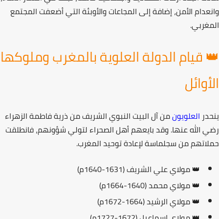
عدام الأمن، إضافة إلى المجاعات والأوبئة التي أضعفت المجتمع
غربي.
 قيام الدولة العلوية بالمغرب وملوكها
أوائل
در
العلويون
من
آل البيت النبوي الشريف
من ذرية فاطمة الزهراء
 الله عنها. وقد بايعهم أهل الصحراء لتولي شؤونهم، فانطلقت
اتهم من
سجلماسة
لإعادة توحيد المغرب.
👑
مولاي علي الشريف
(1631-1640م)
👑
مولاي محمد
(1640-1664م)
👑
مولاي الرشيد
(1664-1672م)
👑
مولاي إسماعيل
(1672-1727م)