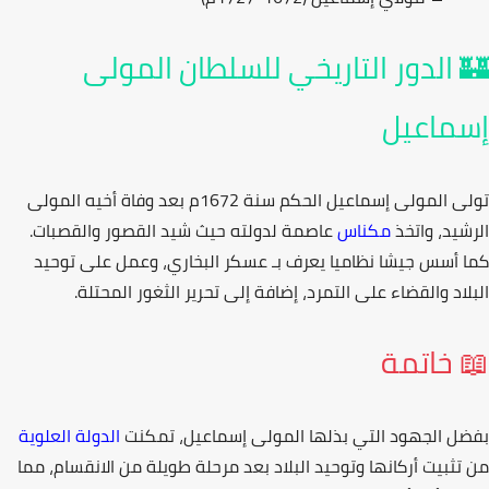
 الدور التاريخي للسلطان المولى
ماعيل
لى
المولى إسماعيل
الحكم سنة 1672م بعد وفاة أخيه المولى
شيد، واتخذ
مكناس
عاصمة لدولته حيث شيد القصور والقصبات.
 أسس جيشا نظاميا يعرف بـ
عسكر البخاري
، وعمل على توحيد
لاد والقضاء على التمرد، إضافة إلى تحرير الثغور المحتلة.
 خاتمة
ل الجهود التي بذلها
المولى إسماعيل
، تمكنت
الدولة العلوية
تثبيت أركانها وتوحيد البلاد بعد مرحلة طويلة من الانقسام، مما