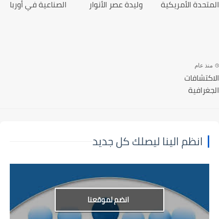
تحدة الأمريكية
وليدة عصر الأنوار
الصناعية في أوربا
نذ عام
كتشافات
غرافية
انظم الينا ليصلك كل جديد
انضم لموقعنا