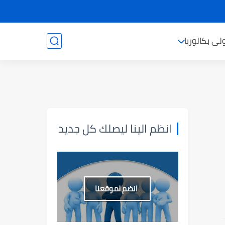
ولى بكالوريا
انظم الينا ليصلك كل جديد
انضم لموقعنا