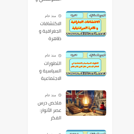
بناء الحداثة
منذ عام
الاكتشافات
الجغرافية و
ظاهرة
الميركنتيلية
منذ عام
التطورات
السياسية و
الاجتماعية
في العالم
الإسلامي
منذ عام
خلال القرن 15
ملخص درس
و 16م
عصر الأنوار:
الفكر
الإنجليزي
والفرنسي -