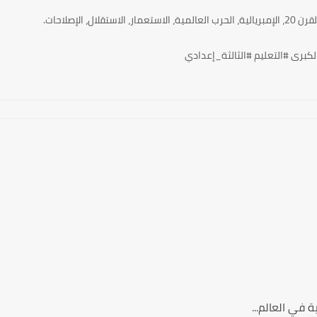
لكبرى #التعليم #الثالثة_إعدادي
ة في العالم...