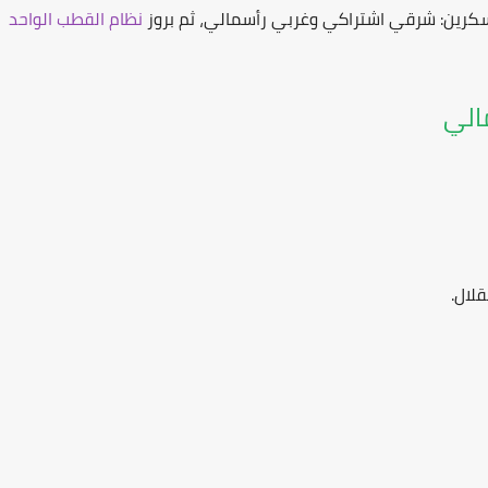
كرين: شرقي اشتراكي وغربي رأسمالي، ثم بروز
نظام القطب الواحد
مالي
لال.