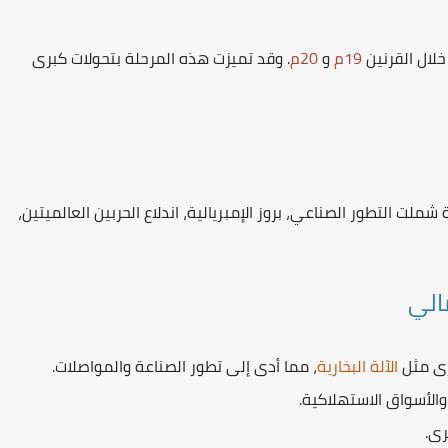
خلال القرنين
19م
و
20م
. وقد تميزت هذه المرحلة بتحولات كبرى
عالم أحداثًا بارزة شملت التطور الصناعي، بروز الإمبريالية، اندلاع الحربين العالميتين،
الي
رى
مثل
الآلة البخارية
، مما أدى إلى تطور الصناعة والمواصلات.
م والأسواق الاستهلاكية.
رى.