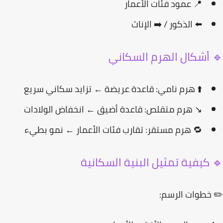
📍 عمود فئات الأعمار
⬅️ الذكور / ➡️ الإناث
 أشكال الهرم السكاني
⬆️
هرم نامي:
قاعدة عريضة ← تزايد سكاني سريع
↘️
هرم متقلص:
قاعدة أضيق ← انخفاض الولادات
🔁
هرم مستقر:
تقارب فئات الأعمار ← نمو بطيء
 كيفية تمثيل البنية السكانية
خطوات الرسم: