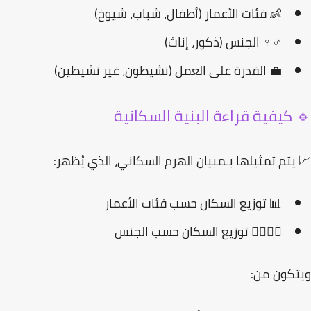
👶 فئات الأعمار (أطفال، شباب، شيوخ)
♂️♀️ الجنس (ذكور، إناث)
💼 القدرة على العمل (نشيطون، غير نشيطين)
 كيفية قراءة البنية السكانية
يتم تمثيلها بـ
مبيان الهرم السكاني
، الذي يُظهر:
📊 توزيع السكان حسب فئات الأعمار
🧍‍♂️🧍‍♀️ توزيع السكان حسب الجنس
كون من: