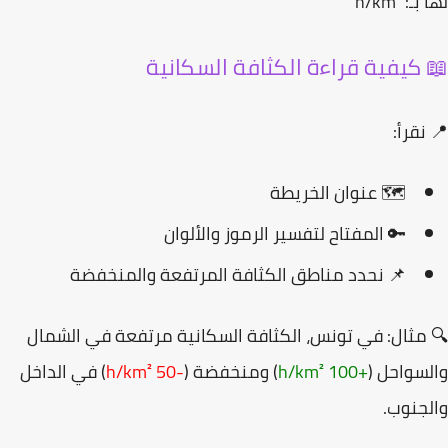
 بـ:
h/km²
 كيفية قراءة الكثافة السكانية
نقرأ:
🗺️ عنوان الخريطة
🔑 المفتاح لتفسير الرموز والألوان
📌 نحدد مناطق الكثافة المرتفعة والمنخفضة
مثال: في
تونس
، الكثافة السكانية مرتفعة في الشمال
سواحل (
+100 h/km²
) ومنخفضة (
-50 h/km²
) في الداخل
جنوب.