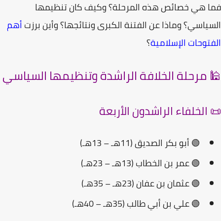
 هي خصائص هذه المرحلة؟ وكيف كان تنظيمها
ياسي؟ وماذا عن
الفتنة الكبرى
ونتائجها؟ وأين برزت
أهم
توحات الإسلامية
؟
 مرحلة الخلافة الراشدة وتنظيمها السياسي
 الخلفاء الراشدون الأربعة
🟢
أبو بكر الصديق
(11هـ – 13هـ)
🟢
عمر بن الخطاب
(13هـ – 23هـ)
🟢
عثمان بن عفان
(23هـ – 35هـ)
🟢
علي بن أبي طالب
(35هـ – 40هـ)