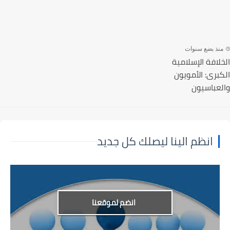
نذ بضع سنوات
لافة الإسلامية
برى: الأمويون
عباسيون
انظم الينا ليصلك كل جديد
انضم لموقعنا