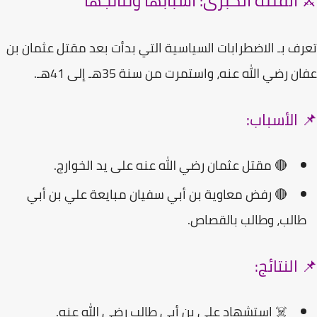
 الفتنة الكبرى: أسبابها ونتائجها
ف بـ
الاضطرابات السياسية
التي بدأت بعد مقتل
عثمان بن
ان
رضي الله عنه، واستمرت من سنة
35هـ إلى 41هـ
.
 الأسباب:
🔴 مقتل عثمان رضي الله عنه على يد الخوارج.
🔴 رفض
معاوية بن أبي سفيان
مبايعة علي بن أبي
الب، وطالب بالقصاص.
النتائج:
☠️ استشهاد
علي بن أبي طالب
رضي الله عنه.