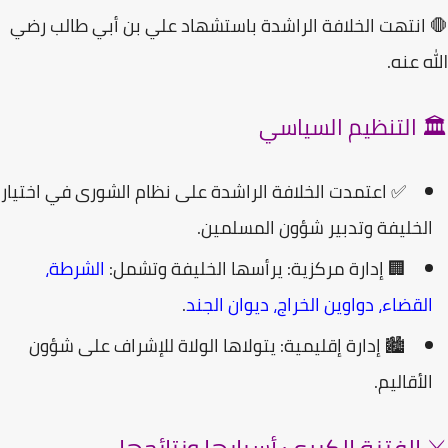
انتهت الخلافة الراشدة باستشهاد
علي بن أبي طالب
رضي
ه عنه.
️ التنظيم السياسي
✅ اعتمدت الخلافة الراشدة على
نظام الشورى
في اختيار
لخليفة وتدبير شؤون المسلمين.
🏢
إدارة مركزية:
يرأسها الخليفة وتشمل:
الشرطة،
لقضاء، دواوين الخراج، ديوان الجند
.
🏙️
إدارة إقليمية:
يتولاها
الولاة
للإشراف على شؤون
لأقاليم.