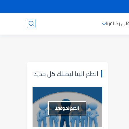
ولى بكالوريا
انظم الينا ليصلك كل جديد
انضم لموقعنا