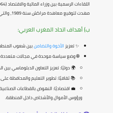
اللقاءات الرسمية بين وزراء المالية والاقتصاد (1964-1967)، ثم جاءت
مهدت لتوقيع
معاهدة مراكش
سنة 1989، والتي أرست الأسس الرسمية لتأسيس اتحاد المغرب العربي.
ب) أهداف اتحاد المغرب العربي:
✨ تعزيز
الأخوة والتضامن
بين شعوب المنطقة
🌐 وضع سياسة موحدة في مجالات متعددة:
🌍
دوليًا:
تعزيز التعاون الدبلوماسي بين ال
📚
ثقافيًا:
تطوير التعليم والمحافظة على ا
💼
اقتصاديًا:
النهوض بالقطاعات الصناعية، ا
ورؤوس الأموال والأشخاص داخل المنطقة.