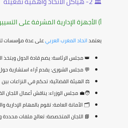
🏛️ 2- هياكل الاتحاد وأهمية تفعيله
أ) الأجهزة الإدارية المشرفة على التسيير
يعتمد
اتحاد المغرب العربي
على عدة مؤسسات لتنظ
👑
مجلس الرئاسة:
يضم قادة الدول ويتخذ الق
💬
مجلس الشورى:
يقدم آراء استشارية حول 
⚖️
الهيئة القضائية:
تحكم في النزاعات بين ا
🧑‍💼
مجلس الوزراء:
يناقش أعمال اللجان الق
🗂️
الأمانة العامة:
تقوم بالمهام الإدارية وا
📘
اللجان المتخصصة:
تعالج ملفات محددة و