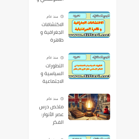
بناء الحداثة
منذ عام
الاكتشافات
الجغرافية و
ظاهرة
الميركنتيلية
منذ عام
التطورات
السياسية و
الاجتماعية
في العالم
الإسلامي
منذ عام
خلال القرن 15
ملخص درس
و 16م
عصر الأنوار:
الفكر
الإنجليزي
والفرنسي -